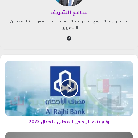
سامح الشريف
مؤسس ومالك موقع السعودية تك. صحفي تقني وعضو نقابة الصحفيين
المصريين.
في
سب
وك
ر
ق
م
ب
ن
ك
ا
ل
ر
ا
رقم بنك الراجحي المجاني للجوال 2023
ج
ح
أ