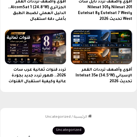
أقوى وأضعف تردد نايل سات
أقوى وأضعف ترددات القمر
ع
Nilesat 201 وNilesat 301
الجزائري AlcomSat 1 (24.8°W)..
و
وEutelsat 7 West وEutelsat 8
الدليل العملي لضبط الطبق
د
West تحديث 2026
بأعلى دقة استقبال
ي
ة
أقوى وأضعف ترددات القمر
تردد قنوات ثمانية عرب سات
الإسباني Intelsat 35e (34.5°W)
2026.. ظهور تردد جديد بجودة
تحديث 2026
عالية وكيفية استقبال القنوات