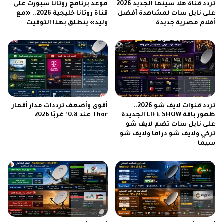
a
تردد قناة هلا سينما الجديد 2026
موعد برنامج روتانا سبورت على
ج
على نايل سات لمشاهدة أفضل
قناة روتانا خليجية 2026.. «مع
أفلام مصرية جديدة
وليد» ينطلق بهذا التوقيت
ا
ل
ا
ك
س
ي
ب
و
تردد قنوات لايف شو 2026..
أقوى وأضعف ترددات مدار أقمار
ك
ظهور باقة LIFE SHOW الجديدة
Thor عند 0.8° غربًا 2026
3
على نايل سات تضم لايف شو
أ
تركي ولايف شو دراما ولايف شو
ل
سيما
ت
ر
ا
ف
ي
ا
ل
س