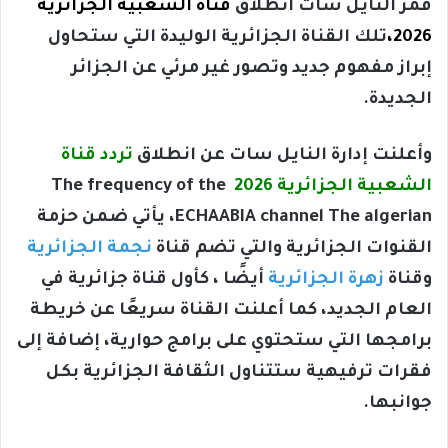
قمر النايل سات انطلاق
قناة الشعبية الجزائرية
2026،
تلك القناة الجزائرية الوليدة التي ستحاول
إبراز مفهوم جديد وتصور غير مرئي عن الجزائر
الجديدة.
وأعلنت إدارة النايل سات عن انطلاق
تردد قناة
الشعبية الجزائرية 2026
The frequency of the
ECHAABIA channel The algerian، يأتي ضمن حزمة
القنوات الجزائرية والتي تضم قناة
نجمة الجزائرية
وقناة
زهرة الجزائرية
أيضًا
، كأول قناة جزائرية في
العام الجديد، كما أعلنت القناة سريعًا عن خريطة
برامجها التي ستحتوي على برامج حوارية، إضافة إلى
فقرات ترفيهية ستتناول الثقافة الجزائرية بكل
جوانبها.