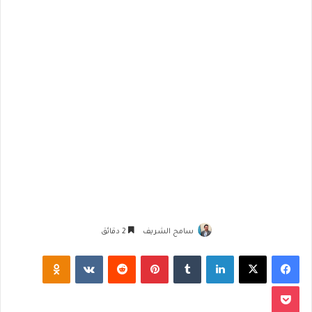
سامح الشريف
2 دقائق
فيسبوك
‫X
لينكدإن
‏Tumblr
بينتيريست
‏Reddit
‏VKontakte
Odnoklassniki
‫Pocket