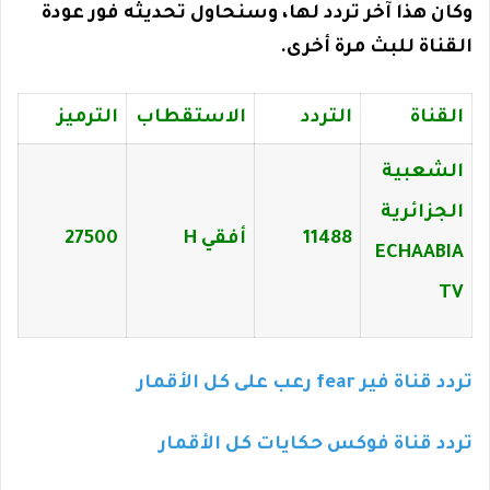
وكان هذا آخر تردد لها، وسنحاول تحديثه فور عودة
القناة للبث مرة أخرى.
القناة
التردد
الاستقطاب
الترميز
الشعبية
الجزائرية
11488
أفقي H
27500
ECHAABIA
TV
تردد قناة فير fear رعب على كل الأقمار
تردد قناة فوكس حكايات كل الأقمار