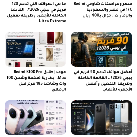
سعر ومواصفات شاومي Redmi
ما هي الهواتف التي تدعم 120
ه
17C في مصر والسعودية
فريم في ببجي 2026؟.. القائمة
ج
والإمارات.. جوال بـ400 ريال
الكاملة للأجهزة وطريقة تفعيل
و
Ultra Extreme
م
ا
ل
ع
م
ا
ل
ق
أفضل هواتف تدعم 90 فريم في
موعد إطلاق Redmi K100 Pro
ة
ببجي 2026؟.. القائمة الكاملة
Max.. بطارية ضخمة وشحن 100
وطريقة التفعيل وأفضل
وات وشاشة 185 هرتز قبل
الأجهزة للألعاب
الإطلاق