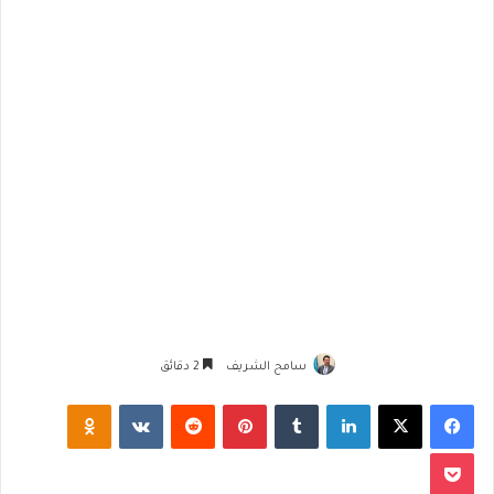
سامح الشريف
2 دقائق
فيسبوك
‫X
لينكدإن
‏Tumblr
بينتيريست
‏Reddit
‏VKontakte
Odnoklassniki
‫Pocket