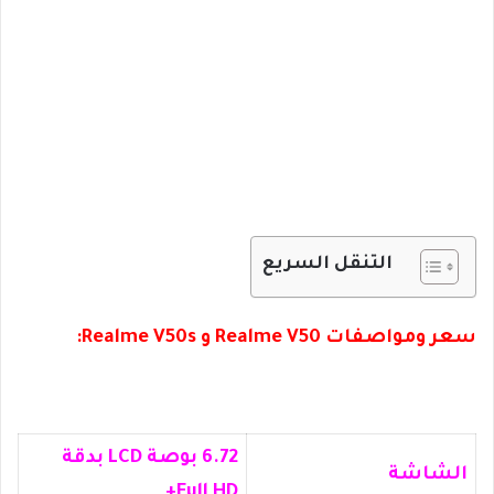
التنقل السريع
سعر ومواصفات Realme V50 و Realme V50s:
6.72 بوصة LCD بدقة
الشاشة
Full HD+