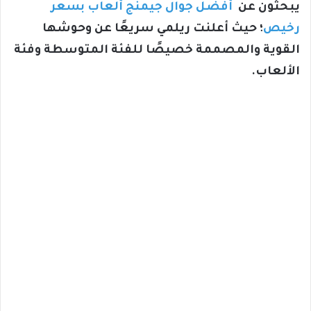
يبحثون عن
أفضل جوال جيمنج ألعاب بسعر
رخيص
؛ حيث أعلنت ريلمي سريعًا عن وحوشها
القوية والمصممة خصيصًا للفئة المتوسطة وفئة
الألعاب.