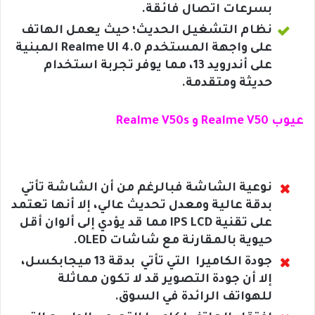
بسرعات اتصال فائقة.
نظام التشغيل الحديث؛ حيث يعمل الهاتف
على واجهة المستخدم Realme UI 4.0 المبنية
على أندرويد 13، مما يوفر تجربة استخدام
حديثة ومتقدمة.
عيوب
Realme V50 و Realme V50s
نوعية الشاشة فبالرغم من أن الشاشة تأتي
بدقة عالية ومعدل تحديث عالي، إلا أنها تعتمد
على تقنية IPS LCD مما قد يؤدي إلى ألوان أقل
حيوية بالمقارنة مع شاشات OLED.
جودة الكاميرا التي تأتي بدقة 13 ميجابكسل،
إلا أن جودة التصوير قد لا تكون مماثلة
للهواتف الرائدة في السوق.