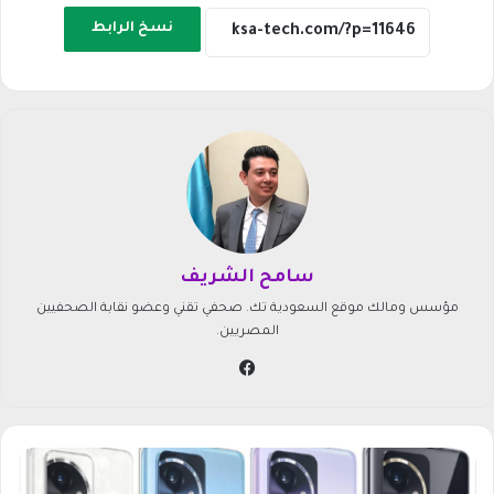
نسخ الرابط
سامح الشريف
مؤسس ومالك موقع السعودية تك. صحفي تقني وعضو نقابة الصحفيين
المصريين.
في
سب
وك
س
ع