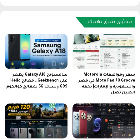
ي
م
ة
ي
|
م
و
ت
محتوى شيق يهمك
ح
ر
ش
ج
ي
م
س
ن
ت
ا
ح
ي
ق
ل
ا
س
سعر ومواصفات Motorola
سامسونج Galaxy A18 يظهر
ل
ا
Moto Pad 70 Groove في مصر
على Geekbench.. معالج Helio
ش
والسعودية والإمارات| تحفة
G99 ونسخة 5G بمعالج كوالكوم
ت
الصين تصل
ر
2
ا
0
ء
2
6
ت
ع
ر
ض