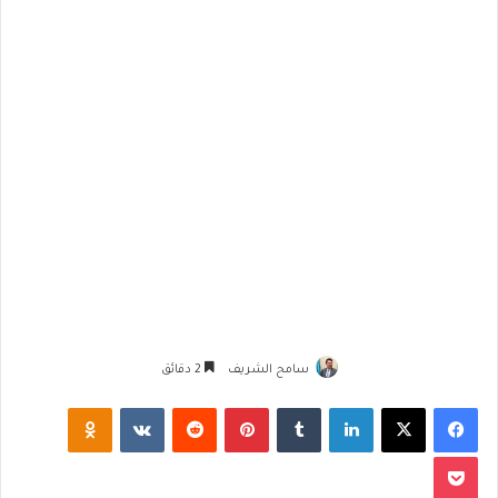
سامح الشريف
2 دقائق
فيسبوك
‫X
لينكدإن
‏Tumblr
بينتيريست
‏Reddit
‏VKontakte
Odnoklassniki
‫Pocket