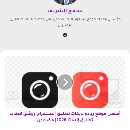
سامح الشريف
مؤسس ومالك موقع السعودية تك. صحفي تقني وعضو نقابة الصحفيين
المصريين.
في
سب
وك
أ
ف
ض
ل
م
و
ق
ع
ز
ي
أفضل موقع زيادة لايكات تعليق إنستقرام ورشق لايكات
ا
تعليق إنستا 2026| مضمون
د