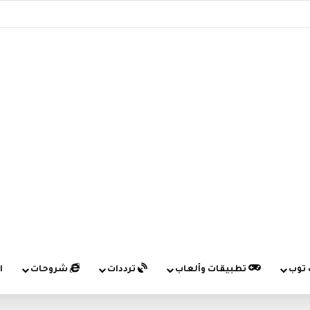
 توب
تطبيقات وألعاب
ترددات
شروحات
ا