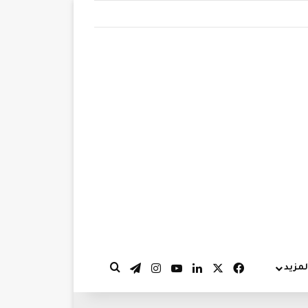
‫X
فيسبوك
لينكدإن
‫YouTube
انستقرام
تيلقرام
لمزيد
بحث عن